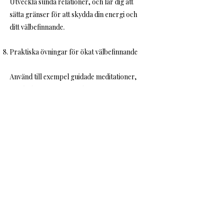
Utveckla sunda relationer, och lär dig att
sätta gränser för att skydda din energi och
ditt välbefinnande.
Praktiska övningar för ökat välbefinnande
Använd till exempel guidade meditationer,
mindfulnessövningar och
avslappningstekniker för att hantera stress
och oro och för att öka din mentala klarhet
och välbefinnande. Och boka in dig på en
yogakurs!
Boka samtal
yogastudioninfo@gmail.com.