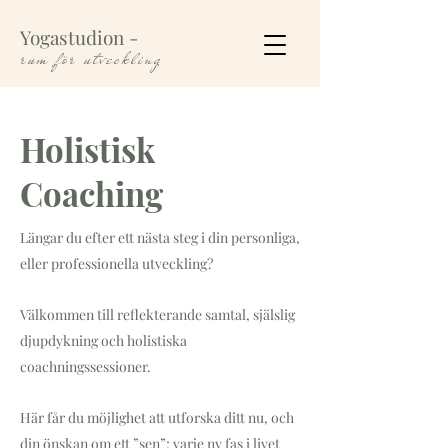
Yogastudion
-
rum för utveckling
Holistisk
Coaching
Längar du efter ett nästa steg i din personliga,
eller professionella utveckling?
Välkommen till reflekterande samtal, själslig
djupdykning och holistiska
coachningssessioner.
Här får du möjlighet att utforska ditt nu, och
din önskan om ett ”sen”; varje ny fas i livet