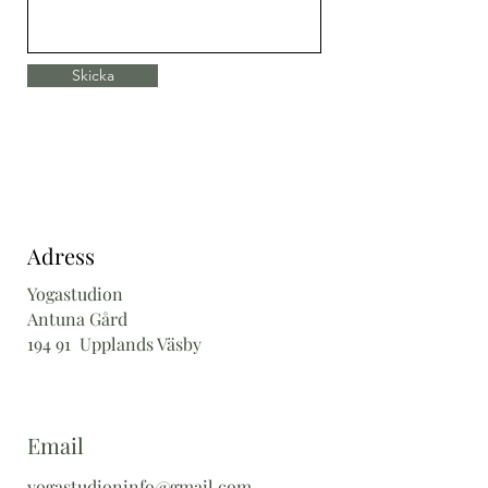
Skicka
Adress
Yogastudion
Antuna Gård
194 91 Upplands Väsby
Email
yogastudioninfo@gmail.com