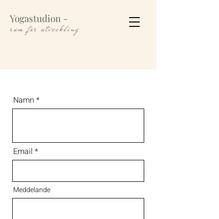
Yogastudion
-
rum för utveckling
Namn
Email
Meddelande