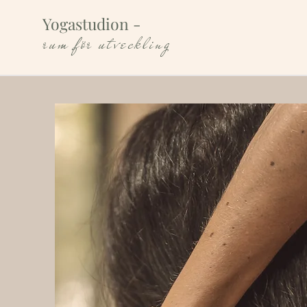
Yogastudion
-
rum för utveckling